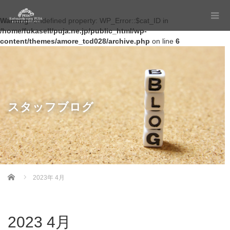
Warning
: Undefined property: WP_Error::$cat_ID in
/home/fukasell/puja.ne.jp/public_html/wp-
content/themes/amore_tcd028/archive.php
on line
6
スタッフブログ
Home
2023年 4月
2023 4月