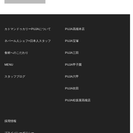
カトマンドゥカリーPUJAについて
PUJA高槻本店
ネパール人シェフ×日本人スタッフ
PUJA宝塚
食材へのこだわり
PUJA三田
MENU
PUJA甲子園
スタッフブログ
PUJA六甲
PUJA吹田
PUJA松坂屋高槻店
採用情報
プライバシーポリシー