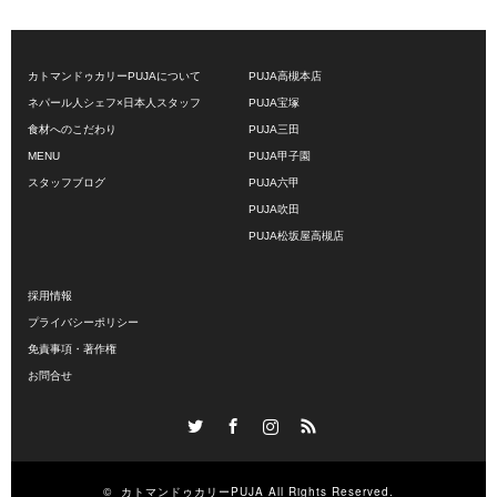
カトマンドゥカリーPUJAについて
PUJA高槻本店
ネパール人シェフ×日本人スタッフ
PUJA宝塚
食材へのこだわり
PUJA三田
MENU
PUJA甲子園
スタッフブログ
PUJA六甲
PUJA吹田
PUJA松坂屋高槻店
採用情報
プライバシーポリシー
免責事項・著作権
お問合せ
Twitter
Facebook
Instagram
RSS
©
カトマンドゥカリーPUJA
All Rights Reserved.