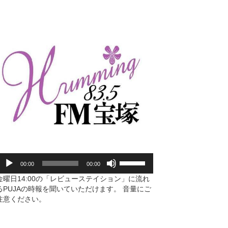
音
声
プ
レ
ー
ヤ
ー
ボ
00:00
00:00
リ
ュ
金曜日14:00の「レビューステイション」に流れ
ー
るPUJAの時報を聞いていただけます。 音量にご
ム
注意ください。
調
節