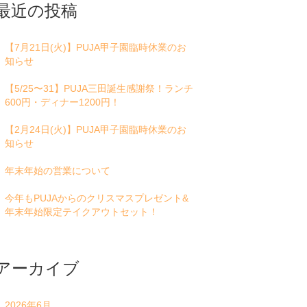
に
最近の投稿
は
上
下
【7月21日(火)】PUJA甲子園臨時休業のお
矢
知らせ
印
キ
【5/25〜31】PUJA三田誕生感謝祭！ランチ
ー
600円・ディナー1200円！
を
使
【2月24日(火)】PUJA甲子園臨時休業のお
っ
知らせ
て
く
年末年始の営業について
だ
さ
今年もPUJAからのクリスマスプレゼント&
い。
年末年始限定テイクアウトセット！
アーカイブ
2026年6月