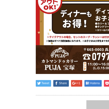
Tweet
Share
+1
Hatena