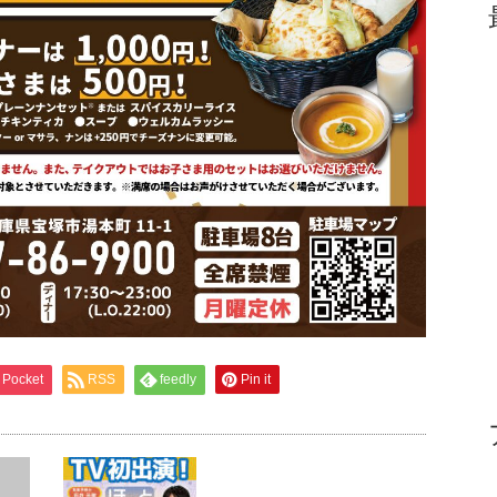
Pocket
RSS
feedly
Pin it