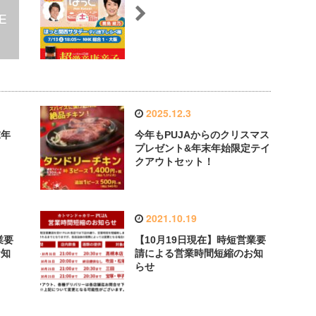
2025.12.3
末年
今年もPUJAからのクリスマス
ュ
プレゼント&年末年始限定テイ
クアウトセット！
2021.10.19
業要
【10月19日現在】時短営業要
お知
請による営業時間短縮のお知
らせ