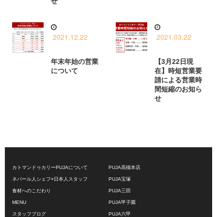
せ
2021.12.22
2021.03.22
年末年始の営業
【3月22日現
について
在】時短営業要
請による営業時
間短縮のお知ら
せ
カトマンドゥカリーPUJAについて
PUJA高槻本店
ネパール人シェフ×日本人スタッフ
PUJA宝塚
食材へのこだわり
PUJA三田
MENU
PUJA甲子園
スタッフブログ
PUJA六甲