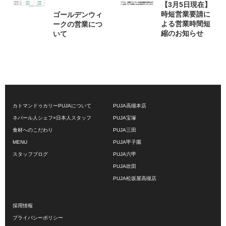
【3月5日現在】
時短営業要請に
ゴールデンウィ
よる営業時間短
ークの営業につ
縮のお知らせ
いて
カトマンドゥカリーPUJAについて
PUJA高槻本店
ネパール人シェフ×日本人スタッフ
PUJA宝塚
食材へのこだわり
PUJA三田
MENU
PUJA甲子園
スタッフブログ
PUJA六甲
PUJA吹田
PUJA松坂屋高槻店
採用情報
プライバシーポリシー