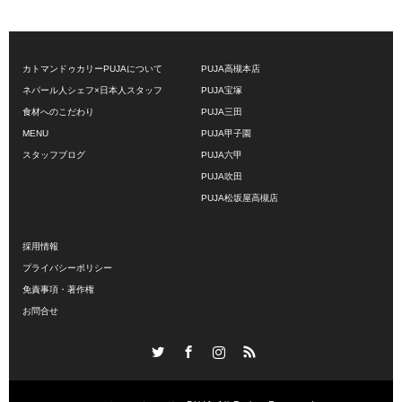
カトマンドゥカリーPUJAについて
PUJA高槻本店
ネパール人シェフ×日本人スタッフ
PUJA宝塚
食材へのこだわり
PUJA三田
MENU
PUJA甲子園
スタッフブログ
PUJA六甲
PUJA吹田
PUJA松坂屋高槻店
採用情報
プライバシーポリシー
免責事項・著作権
お問合せ
Twitter
Facebook
Instagram
RSS