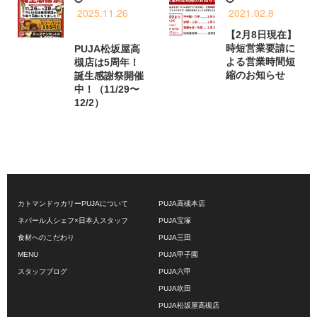
2025.11.26
2021.02.8
【2月8日現在】
時短営業要請に
PUJA松坂屋高
よる営業時間短
槻店は5周年！
縮のお知らせ
誕生感謝祭開催
中！（11/29〜
12/2）
カトマンドゥカリーPUJAについて
PUJA高槻本店
ネパール人シェフ×日本人スタッフ
PUJA宝塚
食材へのこだわり
PUJA三田
MENU
PUJA甲子園
スタッフブログ
PUJA六甲
PUJA吹田
PUJA松坂屋高槻店