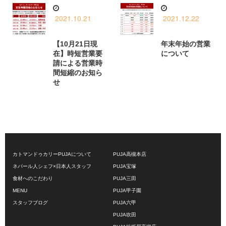
2021.10.21
2021.12.22
【10月21日現
年末年始の営業
在】時短営業要
について
請による営業時
間短縮のお知ら
せ
カトマンドゥカリーPUJAについて
PUJA高槻本店
ネパール人シェフ×日本人スタッフ
PUJA宝塚
食材へのこだわり
PUJA三田
MENU
PUJA甲子園
スタッフブログ
PUJA六甲
PUJA吹田